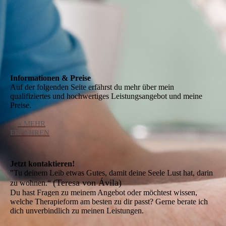
Informationen & Preise
Auf der folgenden Seite erfährst du mehr über mein
qualifiziertes und hochwertiges Leistungsangebot und meine
Preise.
» MEHR
ERFAHREN
Jetzt kontaktieren!
"Tu deinem Leib etwas Gutes, damit deine Seele Lust hat, darin
(Teresa von Ávila)
zu wohnen.“
Du hast Fragen zu meinem Angebot oder möchtest wissen,
welche Therapieform am besten zu dir passt? Gerne berate ich
dich unverbindlich zu meinen Leistungen.