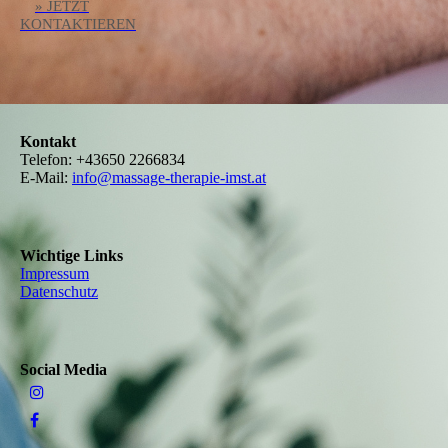
» JETZT
KONTAKTIEREN
Kontakt
Telefon:
+43650 2266834
E-Mail:
info@massage-therapie-imst.at
Wichtige Links
Impressum
Datenschutz
Social Media