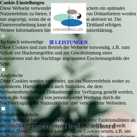
Cookie-Einstellungen
Diese Webseite verwendet Cookies, um Besuchern ein optimales
Nutzererlebnis zu bieten. Bestimmte Inhalte von Drittanbietern werden
nur angezeigt, wenn die entsprechende Option aktiviert ist. Die
Datenverarbeitung kann dann auch in einem Drittland erfolgen.
Weitere Informationen hierzu in der Datenschutzerklärung.
Technisch notwendige
LEISTUNGEN
Diese Cookies sind zum Betrieb der Webseite notwendig, z.B. zum
Schutz vor Hackerangriffen und zur Gewährleistung eines
konsistenten und der Nachfrage angepassten Erscheinungsbilds der
Seite.
Analytische
Diese Cookies werden verwendet, um das Nutzererlebnis weiter zu
optimieren. Hierunter fallen auch Statistiken, die dem
Webseitenbetreiber von Drittanbietern zur Verfügung gestellt werden,
sowie die Ausspielung von personalisierter Werbung durch die
Nachverfolgung der Nutzeraktivität über verschiedene Webseiten.
Drittanbieter-Inhalte
Diese Webseite bietet möglicherweise Inhalte oder Funktionalitäten an,
Ihr Therapeut in Tirol - Gebhard
die von Drittanbietern eigenverantwortlich zur Verfügung gestellt
werden. Diese Drittanbieter können eigene Cookies setzen, z.B. um
Müller
die Nutzeraktivität zu verfolgen oder ihre Angebote zu personalisieren