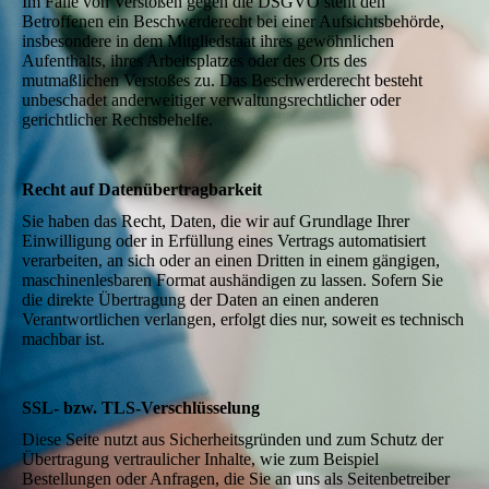
Im Falle von Verstößen gegen die DSGVO steht den
Betroffenen ein Beschwerderecht bei einer Aufsichtsbehörde,
insbesondere in dem Mitgliedstaat ihres gewöhnlichen
Aufenthalts, ihres Arbeitsplatzes oder des Orts des
mutmaßlichen Verstoßes zu. Das Beschwerderecht besteht
unbeschadet anderweitiger verwaltungsrechtlicher oder
gerichtlicher Rechtsbehelfe.
Recht auf Datenübertragbarkeit
Sie haben das Recht, Daten, die wir auf Grundlage Ihrer
Einwilligung oder in Erfüllung eines Vertrags automatisiert
verarbeiten, an sich oder an einen Dritten in einem gängigen,
maschinenlesbaren Format aushändigen zu lassen. Sofern Sie
die direkte Übertragung der Daten an einen anderen
Verantwortlichen verlangen, erfolgt dies nur, soweit es technisch
machbar ist.
SSL- bzw. TLS-Verschlüsselung
Diese Seite nutzt aus Sicherheitsgründen und zum Schutz der
Übertragung vertraulicher Inhalte, wie zum Beispiel
Bestellungen oder Anfragen, die Sie an uns als Seitenbetreiber