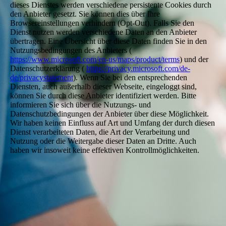
dieses Dienstes werden verschiedene persistente Cookies durch
den Anbieter gesetzt. Sie können dies über Ihre
Browsereinstellungen verhindern (Opt-Out). Falls Sie den
Dienst nutzen werden verschiedene Daten an den Anbieter
übertragen. Eine Übersicht über diese Daten finden Sie in den
Nutzungsbedingungen des Anbieters (
https://www.microsoft.com/en-us/maps/product/terms
) und der
Datenschutzerklärung (
https://privacy.microsoft.com/de-
de/privacystatement
). Wenn Sie bei den entsprechenden
Diensten, auch außerhalb dieser Webseite, eingeloggt sind,
können Sie durch diese Anbieter identifiziert werden. Bitte
informieren Sie sich über die Nutzungs- und
Datenschutzbedingungen der Anbieter über diese Möglichkeit.
Wir haben keinen Einfluss auf Art und Umfang der durch diesen
Dienst verarbeiteten Daten, die Art der Verarbeitung und
Nutzung oder die Weitergabe dieser Daten an Dritte. Auch
haben wir insoweit keine effektiven Kontrollmöglichkeiten.