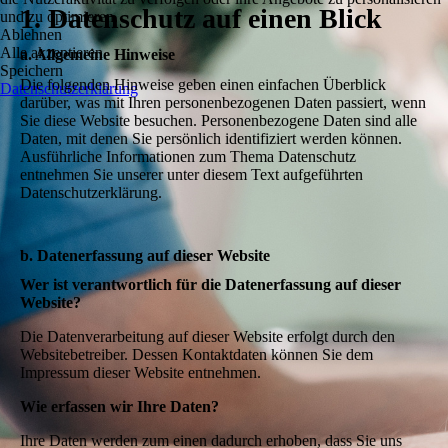
1. Datenschutz auf einen Blick
und zu optimieren.
Ablehnen
Alle akzeptieren
a. Allgemeine Hinweise
Speichern
Die folgenden Hinweise geben einen einfachen Überblick
Datenschutzerklärung
darüber, was mit Ihren personenbezogenen Daten passiert, wenn
Sie diese Website besuchen. Personenbezogene Daten sind alle
Daten, mit denen Sie persönlich identifiziert werden können.
Ausführliche Informationen zum Thema Datenschutz
entnehmen Sie unserer unter diesem Text aufgeführten
Datenschutzerklärung.
b. Datenerfassung auf dieser Website
Wer ist verantwortlich für die Datenerfassung auf dieser
Website?
Die Datenverarbeitung auf dieser Website erfolgt durch den
Websitebetreiber. Dessen Kontaktdaten können Sie dem
Impressum dieser Website entnehmen.
Wie erfassen wir Ihre Daten?
Ihre Daten werden zum einen dadurch erhoben, dass Sie uns