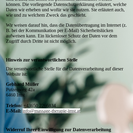
können. Die vorliegende Datenschutzerklärung erläutert, welche
Daten wir erheben und wofür wir sie nutzen. Sie erläutert auch,
wie und zu welchem Zweck das geschieht.
Wir weisen darauf hin, dass die Datenübertragung im Internet (z.
B. bei der Kommunikation per E-Mail) Sicherheitslücken
aufweisen kann. Ein lückenloser Schutz der Daten vor dem
Zugriff durch Dritte ist nicht möglich.
Hinweis zur verantwortlichen Stelle
Die verantwortliche Stelle für die Datenverarbeitung auf dieser
Website ist:
Gebhard Müller
Putzenweg 42a
6460 Imst
Telefon:
+43650 2266834
E-Mail:
info@massage-therapie-imst.at
Widerruf Ihrer Einwilligung zur Datenverarbeitung