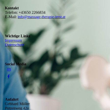
Kontakt
Telefon:
+43650 2266834
E-Mail:
info@massage-therapie-imst.at
Wichtige Links
Impressum
Datenschutz
Social Media
Anfahrt
Gebhard Müller
Putzenweg 42a