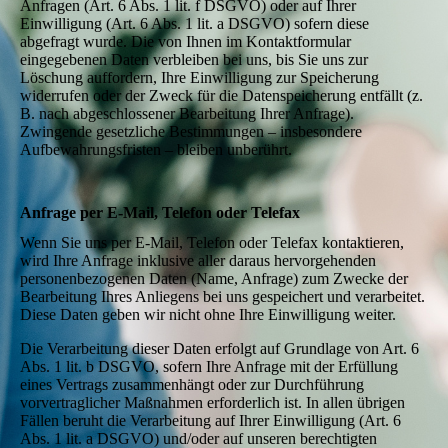
Anfragen (Art. 6 Abs. 1 lit. f DSGVO) oder auf Ihrer
Einwilligung (Art. 6 Abs. 1 lit. a DSGVO) sofern diese
abgefragt wurde. Die von Ihnen im Kontaktformular
eingegebenen Daten verbleiben bei uns, bis Sie uns zur
Löschung auffordern, Ihre Einwilligung zur Speicherung
widerrufen oder der Zweck für die Datenspeicherung entfällt (z.
B. nach abgeschlossener Bearbeitung Ihrer Anfrage).
Zwingende gesetzliche Bestimmungen – insbesondere
Aufbewahrungsfristen – bleiben unberührt.
Anfrage per E-Mail, Telefon oder Telefax
Wenn Sie uns per E-Mail, Telefon oder Telefax kontaktieren,
wird Ihre Anfrage inklusive aller daraus hervorgehenden
personenbezogenen Daten (Name, Anfrage) zum Zwecke der
Bearbeitung Ihres Anliegens bei uns gespeichert und verarbeitet.
Diese Daten geben wir nicht ohne Ihre Einwilligung weiter.
Die Verarbeitung dieser Daten erfolgt auf Grundlage von Art. 6
Abs. 1 lit. b DSGVO, sofern Ihre Anfrage mit der Erfüllung
eines Vertrags zusammenhängt oder zur Durchführung
vorvertraglicher Maßnahmen erforderlich ist. In allen übrigen
Fällen beruht die Verarbeitung auf Ihrer Einwilligung (Art. 6
Abs. 1 lit. a DSGVO) und/oder auf unseren berechtigten