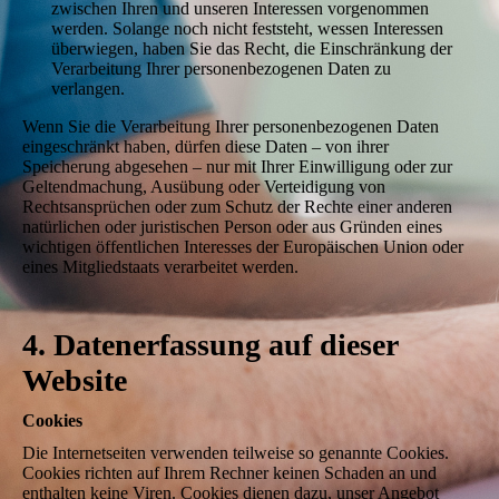
zwischen Ihren und unseren Interessen vorgenommen
werden. Solange noch nicht feststeht, wessen Interessen
überwiegen, haben Sie das Recht, die Einschränkung der
Verarbeitung Ihrer personenbezogenen Daten zu
verlangen.
Wenn Sie die Verarbeitung Ihrer personenbezogenen Daten
eingeschränkt haben, dürfen diese Daten – von ihrer
Speicherung abgesehen – nur mit Ihrer Einwilligung oder zur
Geltendmachung, Ausübung oder Verteidigung von
Rechtsansprüchen oder zum Schutz der Rechte einer anderen
natürlichen oder juristischen Person oder aus Gründen eines
wichtigen öffentlichen Interesses der Europäischen Union oder
eines Mitgliedstaats verarbeitet werden.
4. Datenerfassung auf dieser
Website
Cookies
Die Internetseiten verwenden teilweise so genannte Cookies.
Cookies richten auf Ihrem Rechner keinen Schaden an und
enthalten keine Viren. Cookies dienen dazu, unser Angebot