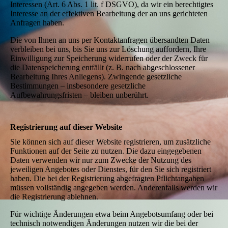
Interessen (Art. 6 Abs. 1 lit. f DSGVO), da wir ein berechtigtes
Interesse an der effektiven Bearbeitung der an uns gerichteten
Anfragen haben.
Die von Ihnen an uns per Kontaktanfragen übersandten Daten
verbleiben bei uns, bis Sie uns zur Löschung auffordern, Ihre
Einwilligung zur Speicherung widerrufen oder der Zweck für
die Datenspeicherung entfällt (z. B. nach abgeschlossener
Bearbeitung Ihres Anliegens). Zwingende gesetzliche
Bestimmungen – insbesondere gesetzliche
Aufbewahrungsfristen – bleiben unberührt.
Registrierung auf dieser Website
Sie können sich auf dieser Website registrieren, um zusätzliche
Funktionen auf der Seite zu nutzen. Die dazu eingegebenen
Daten verwenden wir nur zum Zwecke der Nutzung des
jeweiligen Angebotes oder Dienstes, für den Sie sich registriert
haben. Die bei der Registrierung abgefragten Pflichtangaben
müssen vollständig angegeben werden. Anderenfalls werden wir
die Registrierung ablehnen.
Für wichtige Änderungen etwa beim Angebotsumfang oder bei
technisch notwendigen Änderungen nutzen wir die bei der