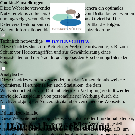
Cookie-Einstellungen
Diese Webseite verwendet Cookies, um Besuchern ein optimales
Nutzererlebnis zu bieten. Bestimmte Inhalte von Drittanbietern werden
nur angezeigt, wenn die entsprechende Option aktiviert ist. Die
Datenverarbeitung kann dann auch in einem Drittland erfolgen.
Weitere Informationen hierzu in der Datenschutzerklärung.
Technisch notwendige
DATENSCHUTZ
Diese Cookies sind zum Betrieb der Webseite notwendig, z.B. zum
Schutz vor Hackerangriffen und zur Gewährleistung eines
konsistenten und der Nachfrage angepassten Erscheinungsbilds der
Seite.
Analytische
Diese Cookies werden verwendet, um das Nutzererlebnis weiter zu
optimieren. Hierunter fallen auch Statistiken, die dem
Webseitenbetreiber von Drittanbietern zur Verfügung gestellt werden,
sowie die Ausspielung von personalisierter Werbung durch die
Nachverfolgung der Nutzeraktivität über verschiedene Webseiten.
Drittanbieter-Inhalte
Diese Webseite bietet möglicherweise Inhalte oder Funktionalitäten an,
Daten­schutz­erklärung
die von Drittanbietern eigenverantwortlich zur Verfügung gestellt
werden. Diese Drittanbieter können eigene Cookies setzen, z.B. um
die Nutzeraktivität zu verfolgen oder ihre Angebote zu personalisieren