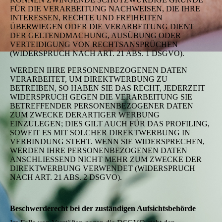
FÜR DIE VERARBEITUNG NACHWEISEN, DIE IHRE
INTERESSEN, RECHTE UND FREIHEITEN
ÜBERWIEGEN ODER DIE VERARBEITUNG DIENT
DER GELTENDMACHUNG, AUSÜBUNG ODER
VERTEIDIGUNG VON RECHTSANSPRÜCHEN
(WIDERSPRUCH NACH ART. 21 ABS. 1 DSGVO).
WERDEN IHRE PERSONENBEZOGENEN DATEN
VERARBEITET, UM DIREKTWERBUNG ZU
BETREIBEN, SO HABEN SIE DAS RECHT, JEDERZEIT
WIDERSPRUCH GEGEN DIE VERARBEITUNG SIE
BETREFFENDER PERSONENBEZOGENER DATEN
ZUM ZWECKE DERARTIGER WERBUNG
EINZULEGEN; DIES GILT AUCH FÜR DAS PROFILING,
SOWEIT ES MIT SOLCHER DIREKTWERBUNG IN
VERBINDUNG STEHT. WENN SIE WIDERSPRECHEN,
WERDEN IHRE PERSONENBEZOGENEN DATEN
ANSCHLIESSEND NICHT MEHR ZUM ZWECKE DER
DIREKTWERBUNG VERWENDET (WIDERSPRUCH
NACH ART. 21 ABS. 2 DSGVO).
Beschwerderecht bei der zuständigen Aufsichtsbehörde