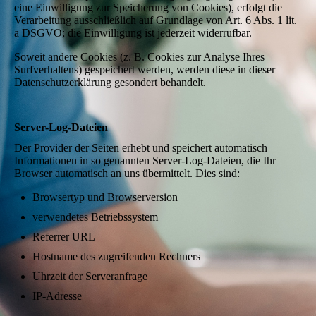
eine Einwilligung zur Speicherung von Cookies), erfolgt die
Verarbeitung ausschließlich auf Grundlage von Art. 6 Abs. 1 lit.
a DSGVO; die Einwilligung ist jederzeit widerrufbar.
Soweit andere Cookies (z. B. Cookies zur Analyse Ihres
Surfverhaltens) gespeichert werden, werden diese in dieser
Datenschutzerklärung gesondert behandelt.
Server-Log-Dateien
Der Provider der Seiten erhebt und speichert automatisch
Informationen in so genannten Server-Log-Dateien, die Ihr
Browser automatisch an uns übermittelt. Dies sind:
Browsertyp und Browserversion
verwendetes Betriebssystem
Referrer URL
Hostname des zugreifenden Rechners
Uhrzeit der Serveranfrage
IP-Adresse