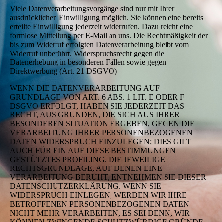
Viele Datenverarbeitungsvorgänge sind nur mit Ihrer
ausdrücklichen Einwilligung möglich. Sie können eine bereits
erteilte Einwilligung jederzeit widerrufen. Dazu reicht eine
formlose Mitteilung per E-Mail an uns. Die Rechtmäßigkeit der
bis zum Widerruf erfolgten Datenverarbeitung bleibt vom
Widerruf unberührt. Widerspruchsrecht gegen die
Datenerhebung in besonderen Fällen sowie gegen
Direktwerbung (Art. 21 DSGVO)
WENN DIE DATENVERARBEITUNG AUF
GRUNDLAGE VON ART. 6 ABS. 1 LIT. E ODER F
DSGVO ERFOLGT, HABEN SIE JEDERZEIT DAS
RECHT, AUS GRÜNDEN, DIE SICH AUS IHRER
BESONDEREN SITUATION ERGEBEN, GEGEN DIE
VERARBEITUNG IHRER PERSONENBEZOGENEN
DATEN WIDERSPRUCH EINZULEGEN; DIES GILT
AUCH FÜR EIN AUF DIESE BESTIMMUNGEN
GESTÜTZTES PROFILING. DIE JEWEILIGE
RECHTSGRUNDLAGE, AUF DENEN EINE
VERARBEITUNG BERUHT, ENTNEHMEN SIE DIESER
DATENSCHUTZERKLÄRUNG. WENN SIE
WIDERSPRUCH EINLEGEN, WERDEN WIR IHRE
BETROFFENEN PERSONENBEZOGENEN DATEN
NICHT MEHR VERARBEITEN, ES SEI DENN, WIR
KÖNNEN ZWINGENDE SCHUTZWÜRDIGE GRÜNDE