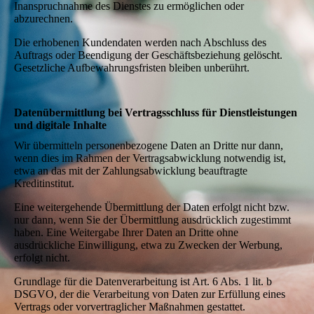
Inanspruchnahme des Dienstes zu ermöglichen oder
abzurechnen.
Die erhobenen Kundendaten werden nach Abschluss des
Auftrags oder Beendigung der Geschäftsbeziehung gelöscht.
Gesetzliche Aufbewahrungsfristen bleiben unberührt.
Datenübermittlung bei Vertragsschluss für Dienstleistungen
und digitale Inhalte
Wir übermitteln personenbezogene Daten an Dritte nur dann,
wenn dies im Rahmen der Vertragsabwicklung notwendig ist,
etwa an das mit der Zahlungsabwicklung beauftragte
Kreditinstitut.
Eine weitergehende Übermittlung der Daten erfolgt nicht bzw.
nur dann, wenn Sie der Übermittlung ausdrücklich zugestimmt
haben. Eine Weitergabe Ihrer Daten an Dritte ohne
ausdrückliche Einwilligung, etwa zu Zwecken der Werbung,
erfolgt nicht.
Grundlage für die Datenverarbeitung ist Art. 6 Abs. 1 lit. b
DSGVO, der die Verarbeitung von Daten zur Erfüllung eines
Vertrags oder vorvertraglicher Maßnahmen gestattet.