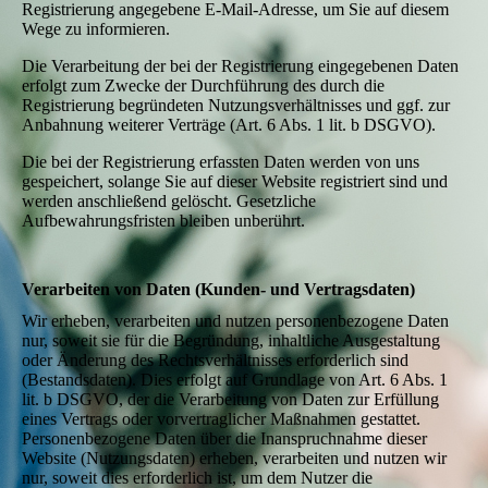
Registrierung angegebene E-Mail-Adresse, um Sie auf diesem
Wege zu informieren.
Die Verarbeitung der bei der Registrierung eingegebenen Daten
erfolgt zum Zwecke der Durchführung des durch die
Registrierung begründeten Nutzungsverhältnisses und ggf. zur
Anbahnung weiterer Verträge (Art. 6 Abs. 1 lit. b DSGVO).
Die bei der Registrierung erfassten Daten werden von uns
gespeichert, solange Sie auf dieser Website registriert sind und
werden anschließend gelöscht. Gesetzliche
Aufbewahrungsfristen bleiben unberührt.
Verarbeiten von Daten (Kunden- und Vertragsdaten)
Wir erheben, verarbeiten und nutzen personenbezogene Daten
nur, soweit sie für die Begründung, inhaltliche Ausgestaltung
oder Änderung des Rechtsverhältnisses erforderlich sind
(Bestandsdaten). Dies erfolgt auf Grundlage von Art. 6 Abs. 1
lit. b DSGVO, der die Verarbeitung von Daten zur Erfüllung
eines Vertrags oder vorvertraglicher Maßnahmen gestattet.
Personenbezogene Daten über die Inanspruchnahme dieser
Website (Nutzungsdaten) erheben, verarbeiten und nutzen wir
nur, soweit dies erforderlich ist, um dem Nutzer die