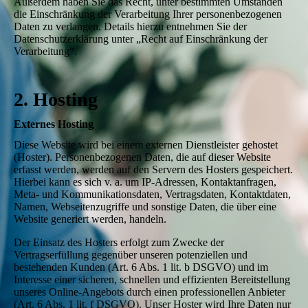
Außerdem haben Sie das Recht, unter bestimmten Umständen
die Einschränkung der Verarbeitung Ihrer personenbezogenen
Daten zu verlangen. Details hierzu entnehmen Sie der
Datenschutzerklärung unter „Recht auf Einschränkung der
Verarbeitung“.
2. Hosting
Externes Hosting
Diese Website wird bei einem externen Dienstleister gehostet
(Hoster). Personenbezogenen Daten, die auf dieser Website
erfasst werden, werden auf den Servern des Hosters gespeichert.
Hierbei kann es sich v. a. um IP-Adressen, Kontaktanfragen,
Meta- und Kommunikationsdaten, Vertragsdaten, Kontaktdaten,
Namen, Webseitenzugriffe und sonstige Daten, die über eine
Website generiert werden, handeln.
Der Einsatz des Hosters erfolgt zum Zwecke der
Vertragserfüllung gegenüber unseren potenziellen und
bestehenden Kunden (Art. 6 Abs. 1 lit. b DSGVO) und im
Interesse einer sicheren, schnellen und effizienten Bereitstellung
unseres Online-Angebots durch einen professionellen Anbieter
(Art. 6 Abs. 1 lit. f DSGVO). Unser Hoster wird Ihre Daten nur