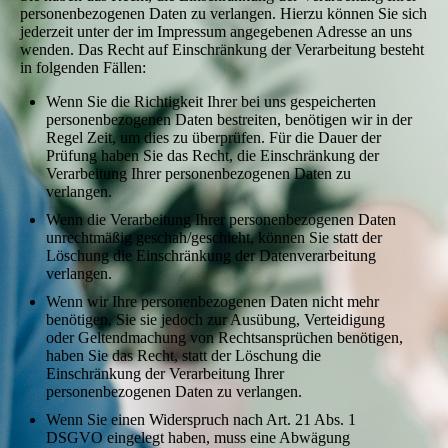
personenbezogenen Daten zu verlangen. Hierzu können Sie sich
jederzeit unter der im Impressum angegebenen Adresse an uns
wenden. Das Recht auf Einschränkung der Verarbeitung besteht
in folgenden Fällen:
Wenn Sie die Richtigkeit Ihrer bei uns gespeicherten
personenbezogenen Daten bestreiten, benötigen wir in der
Regel Zeit, um dies zu überprüfen. Für die Dauer der
Prüfung haben Sie das Recht, die Einschränkung der
Verarbeitung Ihrer personenbezogenen Daten zu
verlangen.
Wenn die Verarbeitung Ihrer personenbezogenen Daten
unrechtmäßig geschah/geschieht, können Sie statt der
Löschung die Einschränkung der Datenverarbeitung
verlangen.
Wenn wir Ihre personenbezogenen Daten nicht mehr
benötigen, Sie sie jedoch zur Ausübung, Verteidigung
oder Geltendmachung von Rechtsansprüchen benötigen,
haben Sie das Recht, statt der Löschung die
Einschränkung der Verarbeitung Ihrer
personenbezogenen Daten zu verlangen.
Wenn Sie einen Widerspruch nach Art. 21 Abs. 1
DSGVO eingelegt haben, muss eine Abwägung