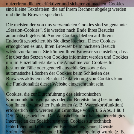
nutzerfreundlicher, effektiver und sicherer zu machen. Cookies
sind kleine Textdateien, die auf Ihrem Rechner abgelegt werden
und die Ihr Browser speichert.
Die meisten der von uns verwendeten Cookies sind so genannte
„Session-Cookies“. Sie werden nach Ende Ihres Besuchs
automatisch gelöscht. Andere Cookies bleiben auf Ihrem
Endgerät gespeichert bis Sie diese löschen. Diese Cookies
ermöglichen es uns, Ihren Browser beim nächsten Besuch
wiederzuerkennen. Sie können Ihren Browser so einstellen, dass
Sie über das Setzen von Cookies informiert werden und Cookies
nur im Einzelfall erlauben, die Annahme von Cookies für
bestimmte Fälle oder generell ausschließen sowie das
automatische Löschen der Cookies beim Schließen des
Browsers aktivieren. Bei der Deaktivierung von Cookies kann
die Funktionalität dieser Website eingeschränkt sein.
Cookies, die zur Durchführung des elektronischen
Kommunikationsvorgangs oder zur Bereitstellung bestimmter,
von Ihnen erwünschter Funktionen (z. B. Warenkorbfunktion)
erforderlich sind, werden auf Grundlage von Art. 6 Abs. 1 lit. f
DSGVO gespeichert. Der Websitebetreiber hat ein berechtigtes
Interesse an der Speicherung von Cookies zur technisch
fehlerfreien und optimierten Bereitstellung seiner Dienste.
Sofern eine entsprechende Einwilligung abgefragt wurde (z. B.