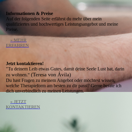
Informationen & Preise
Auf der folgenden Seite erfährst du mehr über mein
qualifiziertes und hochwertiges Leistungsangebot und meine
Preise.
» MEHR
ERFAHREN
Jetzt kontaktieren!
"Tu deinem Leib etwas Gutes, damit deine Seele Lust hat, darin
(Teresa von Ávila)
zu wohnen.“
Du hast Fragen zu meinem Angebot oder möchtest wissen,
welche Therapieform am besten zu dir passt? Gerne berate ich
dich unverbindlich zu meinen Leistungen.
» JETZT
KONTAKTIEREN