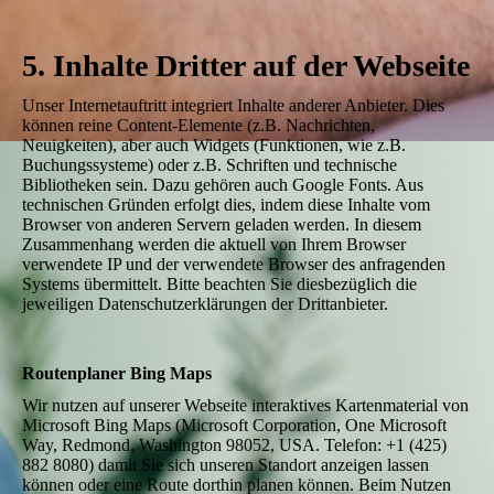
5. Inhalte Dritter auf der Webseite
Unser Internetauftritt integriert Inhalte anderer Anbieter. Dies
können reine Content-Elemente (z.B. Nachrichten,
Neuigkeiten), aber auch Widgets (Funktionen, wie z.B.
Buchungssysteme) oder z.B. Schriften und technische
Bibliotheken sein. Dazu gehören auch Google Fonts. Aus
technischen Gründen erfolgt dies, indem diese Inhalte vom
Browser von anderen Servern geladen werden. In diesem
Zusammenhang werden die aktuell von Ihrem Browser
verwendete IP und der verwendete Browser des anfragenden
Systems übermittelt. Bitte beachten Sie diesbezüglich die
jeweiligen Datenschutzerklärungen der Drittanbieter.
Routenplaner Bing Maps
Wir nutzen auf unserer Webseite interaktives Kartenmaterial von
Microsoft Bing Maps (Microsoft Corporation, One Microsoft
Way, Redmond, Washington 98052, USA. Telefon: +1 (425)
882 8080) damit Sie sich unseren Standort anzeigen lassen
können oder eine Route dorthin planen können. Beim Nutzen