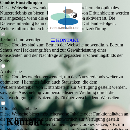
Cookie-Einstellungen
Diese Webseite verwendet Cookies, um Besuchern ein optimales
Nutzererlebnis zu bieten. Bestimmte Inhalte von Drittanbietern werden
nur angezeigt, wenn die entsprechende Option aktiviert ist. Die
Datenverarbeitung kann dann auch in einem Drittland erfolgen.
Weitere Informationen hierzu in der Datenschutzerklärung.
Technisch notwendige
KONTAKT
Diese Cookies sind zum Betrieb der Webseite notwendig, z.B. zum
Schutz vor Hackerangriffen und zur Gewährleistung eines
konsistenten und der Nachfrage angepassten Erscheinungsbilds der
Seite.
Analytische
Diese Cookies werden verwendet, um das Nutzererlebnis weiter zu
optimieren. Hierunter fallen auch Statistiken, die dem
Webseitenbetreiber von Drittanbietern zur Verfügung gestellt werden,
sowie die Ausspielung von personalisierter Werbung durch die
Nachverfolgung der Nutzeraktivität über verschiedene Webseiten.
Drittanbieter-Inhalte
Diese Webseite bietet möglicherweise Inhalte oder Funktionalitäten an,
Kontakt
die von Drittanbietern eigenverantwortlich zur Verfügung gestellt
werden. Diese Drittanbieter können eigene Cookies setzen, z.B. um
die Nutzeraktivität zu verfolgen oder ihre Angebote zu personalisieren