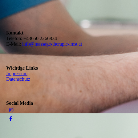
Kontakt
Telefon:
+43650 2266834
E-Mail:
info@massage-therapie-imst.at
Wichtige Links
Impressum
Datenschutz
Social Media