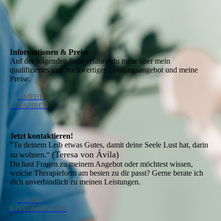
Informationen & Preise
Auf der folgenden Seite erfährst du mehr über mein
qualifiziertes und hochwertiges Leistungsangebot und meine
Preise.
» MEHR
ERFAHREN
Jetzt kontaktieren!
"Tu deinem Leib etwas Gutes, damit deine Seele Lust hat, darin
(Teresa von Ávila)
zu wohnen.“
Du hast Fragen zu meinem Angebot oder möchtest wissen,
welche Therapieform am besten zu dir passt? Gerne berate ich
dich unverbindlich zu meinen Leistungen.
» JETZT
KONTAKTIEREN