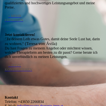
qualifiziertes und hochwertiges Leistungsangebot und meine
Preise.
» MEHR
ERFAHREN
Jetzt kontaktieren!
"Tu deinem Leib etwas Gutes, damit deine Seele Lust hat, darin
(Teresa von Ávila)
zu wohnen.“
Du hast Fragen zu meinem Angebot oder möchtest wissen,
welche Therapieform am besten zu dir passt? Gerne berate ich
dich unverbindlich zu meinen Leistungen.
» JETZT
KONTAKTIEREN
Kontakt
Telefon:
+43650 2266834
E-Mail:
info@massage-therapie-imst.at