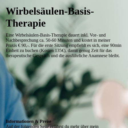
Wirbelsäulen-Basis-
Therapie
Eine Wirbelsäulen-Basis-Therapie dauert inkl. Vor- und
Nachbesprechung ca. 50-60 Minuten und kostet in meiner
Praxis € 90,-. Für die erste Sitzung empfiehlt es sich, eine 90min
Einheit zu buchen (Kosten 135€), damit genug Zeit für das
therapeutische Gespräch und die ausführliche Anamnese bleibt.
Informationen & Preise
Auf der folgenden Seite erfährst du mehr über mein