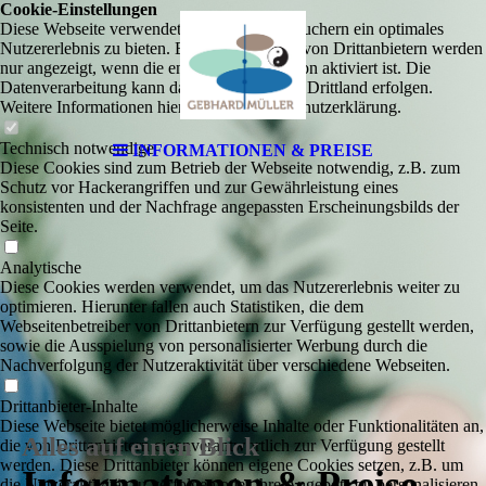
Cookie-Einstellungen
Diese Webseite verwendet Cookies, um Besuchern ein optimales
Nutzererlebnis zu bieten. Bestimmte Inhalte von Drittanbietern werden
nur angezeigt, wenn die entsprechende Option aktiviert ist. Die
Datenverarbeitung kann dann auch in einem Drittland erfolgen.
Weitere Informationen hierzu in der Datenschutzerklärung.
Technisch notwendige
INFORMATIONEN & PREISE
Diese Cookies sind zum Betrieb der Webseite notwendig, z.B. zum
Schutz vor Hackerangriffen und zur Gewährleistung eines
konsistenten und der Nachfrage angepassten Erscheinungsbilds der
Seite.
Analytische
Diese Cookies werden verwendet, um das Nutzererlebnis weiter zu
optimieren. Hierunter fallen auch Statistiken, die dem
Webseitenbetreiber von Drittanbietern zur Verfügung gestellt werden,
sowie die Ausspielung von personalisierter Werbung durch die
Nachverfolgung der Nutzeraktivität über verschiedene Webseiten.
Drittanbieter-Inhalte
Diese Webseite bietet möglicherweise Inhalte oder Funktionalitäten an,
Alles auf einen Blick
die von Drittanbietern eigenverantwortlich zur Verfügung gestellt
werden. Diese Drittanbieter können eigene Cookies setzen, z.B. um
Informationen & Preise
die Nutzeraktivität zu verfolgen oder ihre Angebote zu personalisieren