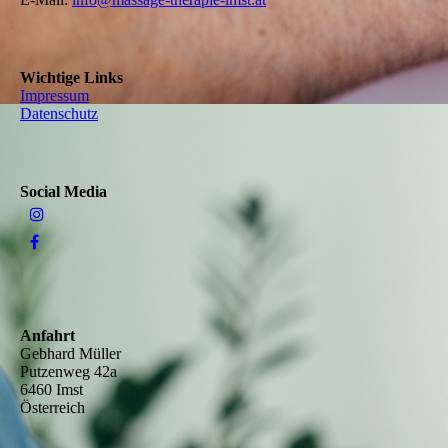
Wichtige Links
Impressum
Datenschutz
Social Media
Anfahrt
Gebhard Müller
Putzenweg 42a
6460 Imst
Österreich