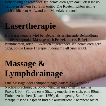
Behandlung angewendet. Ich berate dich gern dazu, ob Kinesio
Taping in deinem Fall Sinn ergibt. Die Kosten richten sich je
nach zeitlichem Aufwand und Materialverbrauch.
Lasertherapie
Die Lasertherapie wird bei Bedarf als ergänzende Behandlung
bei der Akupunkt- Massage nach Penzel, oder z. B. bei
Brandnarben, oder OP-Narben angewendet. Ich berate dich gern
dazu, ob die Laser-Therapie in deinem Fall Sinn ergibt.
Massage &
Lymphdrainage
Eine Massage oder Lymphdrainage dauert inkl. Vor- und
Nachbesprechung ca. 50-60 Minuten und kostet in meiner
Praxis € 90,-. Für die erste Sitzung empfiehlt es sich, eine 90min
Einheit zu buchen (Kosten 135€), damit genug Zeit für das
therapeutische Gespräch und die ausführliche Anamnese bleibt.